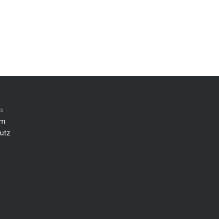
es
um
utz